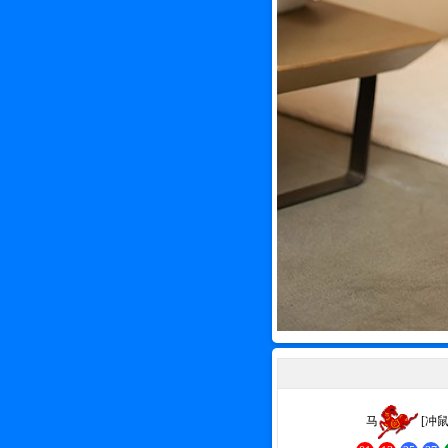
马
[冲鼠