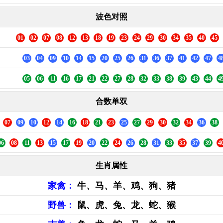
波色对照
01
02
07
08
12
13
18
19
23
24
29
30
34
35
40
45
03
04
09
10
14
15
20
25
26
31
36
37
41
42
47
4
05
06
11
16
17
21
22
27
28
32
33
38
39
43
44
4
合数单双
07
09
10
12
14
16
18
21
23
25
27
29
30
32
34
36
38
06
08
11
13
15
17
19
20
22
24
26
28
31
33
35
37
39
4
生肖属性
家禽：
牛、马、羊、鸡、狗、猪
野兽：
鼠、虎、兔、龙、蛇、猴