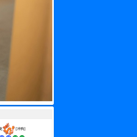
龙
[冲狗]