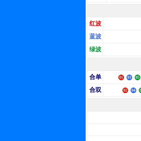
红波
蓝波
绿波
合单
01
03
05
合双
02
04