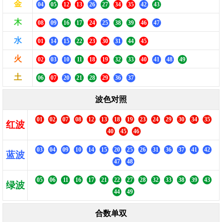
金
04
05
12
13
26
27
34
35
42
43
木
08
09
16
17
24
25
38
39
46
47
水
01
14
15
22
23
30
31
44
45
火
02
03
10
11
18
19
32
33
40
41
48
49
土
06
07
20
21
28
29
36
37
波色对照
01
02
07
08
12
13
18
19
23
24
29
30
34
35
红波
40
45
46
03
04
09
10
14
15
20
25
26
31
36
37
41
42
蓝波
47
48
05
06
11
16
17
21
22
27
28
32
33
38
39
43
绿波
44
49
合数单双