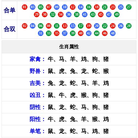
01
03
05
07
09
10
12
14
16
18
21
23
25
27
合单
29
30
32
34
36
38
41
43
45
47
49
02
04
06
08
11
13
15
17
19
20
22
24
26
28
合双
31
33
35
37
39
40
42
44
46
48
生肖属性
家禽：
牛、马、羊、鸡、狗、猪
野兽：
鼠、虎、兔、龙、蛇、猴
吉美：
兔、龙、蛇、马、羊、鸡
凶丑：
鼠、牛、虎、猴、狗、猪
阴性：
鼠、龙、蛇、马、狗、猪
阳性：
牛、虎、兔、羊、猴、鸡
单笔：
鼠、龙、蛇、马、鸡、猪