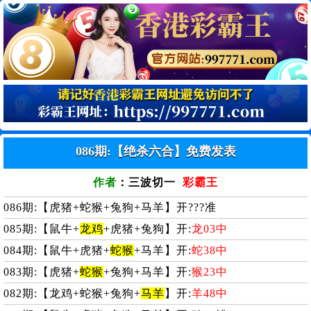
086
期:【绝杀六合】免费发表
作者
：三波切一
彩霸王
086期:【虎猪+蛇猴+兔狗+马羊】开???准
085期:【鼠牛+
龙鸡
+虎猪+兔狗】开:
龙03中
084期:【鼠牛+虎猪+
蛇猴
+马羊】开:
蛇38中
083期:【虎猪+
蛇猴
+兔狗+马羊】开:
猴23中
082期:【龙鸡+蛇猴+兔狗+
马羊
】开:
羊48中