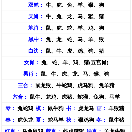
双笔：
牛、虎、兔、羊、猴、狗
天肖：
牛、兔、龙、马、猴、猪
地肖：
鼠、虎、蛇、羊、鸡、狗
黑中：
兔、龙、蛇、马、羊、猴
白边：
鼠、牛、虎、鸡、狗、猪
女肖：
兔、蛇、羊、鸡、猪(五宫肖)
男肖：
鼠、牛、虎、龙、马、猴、狗
三合：
鼠龙猴、牛蛇鸡、虎马狗、兔羊猪
六合：
鼠牛、龙鸡、虎猪、蛇猴、兔狗、马羊
琴：
兔蛇鸡
棋：
鼠牛狗
书：
虎龙马
画：
羊猴猪
春：
虎兔龙
夏：
蛇马羊
秋：
猴鸡狗
冬：
鼠牛猪
红肖：
马兔鼠鸡
蓝肖：
蛇虎猪猴
绿肖：
羊龙牛狗