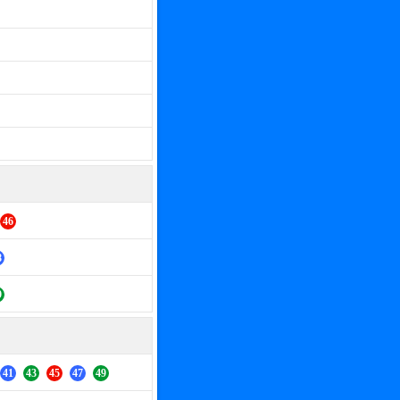
46
8
9
41
43
45
47
49