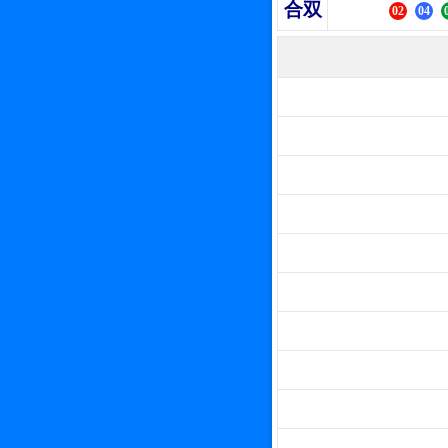
合双
02
04