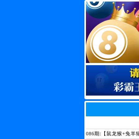
086期:【鼠龙猴+兔羊