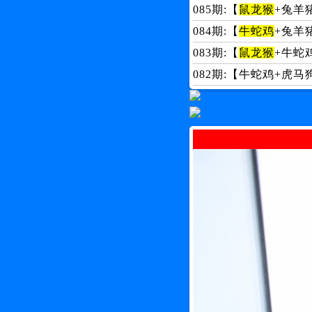
085期:【
鼠龙猴
+兔羊
084期:【
牛蛇鸡
+兔羊
083期:【
鼠龙猴
+牛蛇
082期:【牛蛇鸡+虎马