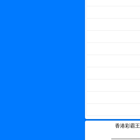
香港彩霸王