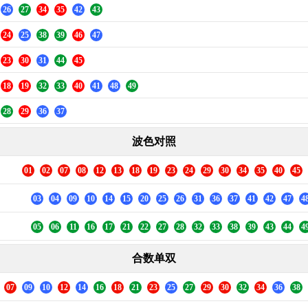
26
27
34
35
42
43
24
25
38
39
46
47
23
30
31
44
45
18
19
32
33
40
41
48
49
28
29
36
37
波色对照
01
02
07
08
12
13
18
19
23
24
29
30
34
35
40
45
03
04
09
10
14
15
20
25
26
31
36
37
41
42
47
4
05
06
11
16
17
21
22
27
28
32
33
38
39
43
44
4
合数单双
07
09
10
12
14
16
18
21
23
25
27
29
30
32
34
36
38