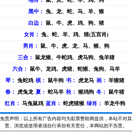
地肖：
鼠、虎、蛇、羊、鸡、狗
黑中：
兔、龙、蛇、马、羊、猴
白边：
鼠、牛、虎、鸡、狗、猪
女肖：
兔、蛇、羊、鸡、猪(五宫肖)
男肖：
鼠、牛、虎、龙、马、猴、狗
三合：
鼠龙猴、牛蛇鸡、虎马狗、兔羊猪
六合：
鼠牛、龙鸡、虎猪、蛇猴、兔狗、马羊
琴：
兔蛇鸡
棋：
鼠牛狗
书：
虎龙马
画：
羊猴猪
春：
虎兔龙
夏：
蛇马羊
秋：
猴鸡狗
冬：
鼠牛猪
红肖：
马兔鼠鸡
蓝肖：
蛇虎猪猴
绿肖：
羊龙牛狗
免责声明：以上所有广告内容均为彩票赞助商提供，本站不对其
责。浏览或使用者须自行承担有关责任，本网站恕不负责。