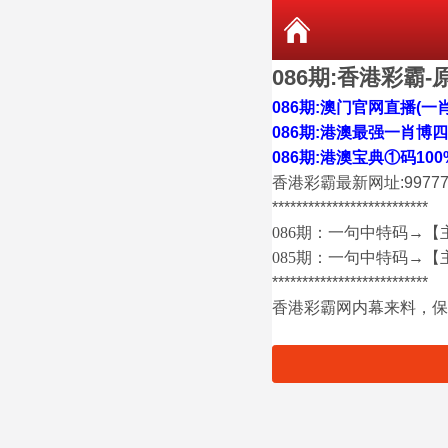
086期:香港彩霸
086
期:澳门官网直播(一肖
086
期:港澳最强一肖博四
086
期:港澳宝典①码100
香港彩霸最新网址:9977
**************************
086期：一句中特码→
085期：一句中特码→
**************************
香港彩霸网内幕来料，保