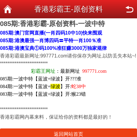
香港彩霸王-原创资料
085期:香港彩霸-原创资料-一波中特
085
期:澳门官网直播(一肖四码10中10)快来围观
085
期:港澳最强一肖博四码〓平特一肖100％准
085
期:港澳宝典①码100%准狂赚3000万独家规律
香港彩霸最新网址:997771.com请你保存为网址,以防丢失本站~!
**************************
彩霸王网址
：最新网址
997771.com
085期:一波中特【蓝波+绿波】开???准
084期:一波中特【蓝波+
绿波
】开:
蛇38中
083期:一波中特【蓝波+绿波】开:猴23错
**************************
香港彩霸网内幕来料，保证给你的资料都是最好的！
返回网站首页