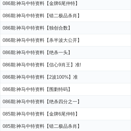
086期:神马中特资料【金牌6尾仲特】
086期:神马中特资料【错二极品杀肖】
086期:神马中特资料【独创合数】
086期:神马中特资料【杀半波大公开】
086期:神马中特资料【绝杀一头】
086期:神马中特资料【信心9肖王】准!
086期:神马中特资料【2波100%】准
086期:神马中特资料【围剿特码】
086期:神马中特资料【绝杀四分之一】
085期:神马中特资料【金牌6尾仲特】
085期:神马中特资料【错二极品杀肖】