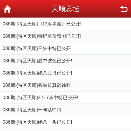
天顺总坛
086期:{特区天顺}《绝杀半波》已公开!
086期:{特区天顺}特码前后预测已公开!
086期:{特区天顺}三头中特已公开
086期:{特区天顺}必中波色已公开!
086期:{特区天顺}绝杀三肖已公开!
086期:{特区天顺}香港传真欲钱料
086期:{特区天顺}2-5-7肖中特已公开!
086期:{特区天顺}一句话中特
086期:{特区天顺}绝杀一头已公开!