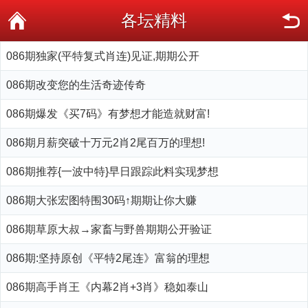
各坛精料
086期独家(平特复式肖连)见证,期期公开
086期改变您的生活奇迹传奇
086期爆发《买7码》有梦想才能造就财富!
086期月薪突破十万元2肖2尾百万的理想!
086期推荐{一波中特}早日跟踪此料实现梦想
086期大张宏图特围30码↑期期让你大赚
086期草原大叔→家畜与野兽期期公开验证
086期:坚持原创《平特2尾连》富翁的理想
086期高手肖王《内幕2肖+3肖》稳如泰山