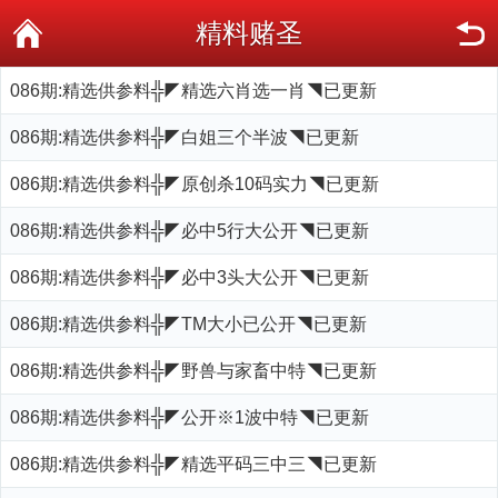
精料赌圣
086期:精选供参料╬◤精选六肖选一肖◥已更新
086期:精选供参料╬◤白姐三个半波◥已更新
086期:精选供参料╬◤原创杀10码实力◥已更新
086期:精选供参料╬◤必中5行大公开◥已更新
086期:精选供参料╬◤必中3头大公开◥已更新
086期:精选供参料╬◤TM大小已公开◥已更新
086期:精选供参料╬◤野兽与家畜中特◥已更新
086期:精选供参料╬◤公开※1波中特◥已更新
086期:精选供参料╬◤精选平码三中三◥已更新