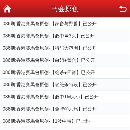
马会原创
086期:香港賽馬會原创-【家畜与野兽】已公开
086期:香港賽馬會原创-【必中〓3头】已公开
086期:香港賽馬會原创-【特码大范围】已公开
086期:香港賽馬會原创-【白姐●禁合】已公开
086期:香港賽馬會原创-【绝杀●四肖】已公开
086期:香港賽馬會原创-【㊣绝杀特段】已公开
086期:香港賽馬會原创-【必中TM大小】已公开
086期:香港賽馬會原创-【金牌㊣六尾】已公开
086期:香港賽馬會原创-【1波中特】已上料