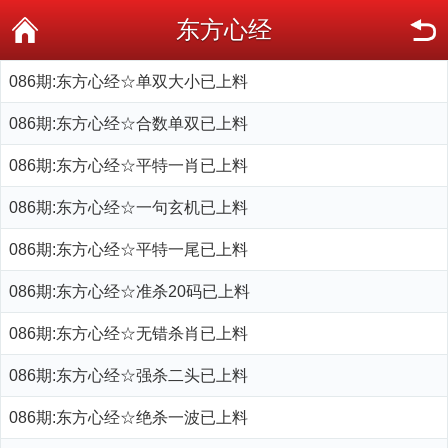
东方心经
086期:东方心经☆单双大小已上料
086期:东方心经☆合数单双已上料
086期:东方心经☆平特一肖已上料
086期:东方心经☆一句玄机已上料
086期:东方心经☆平特一尾已上料
086期:东方心经☆准杀20码已上料
086期:东方心经☆无错杀肖已上料
086期:东方心经☆强杀二头已上料
086期:东方心经☆绝杀一波已上料